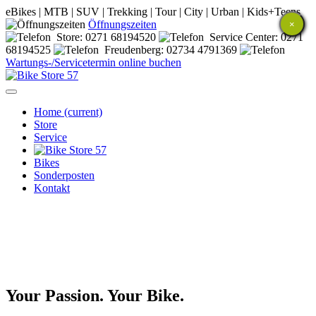
eBikes | MTB | SUV | Trekking | Tour | City | Urban | Kids+Teens
Öffnungszeiten
×
Store:
0271 68194520
Service Center:
0271
68194525
Freudenberg:
02734 4791369
Wartungs-/Servicetermin online buchen
Home
(current)
Store
Service
Bikes
Sonderposten
Kontakt
Your Passion. Your Bike.